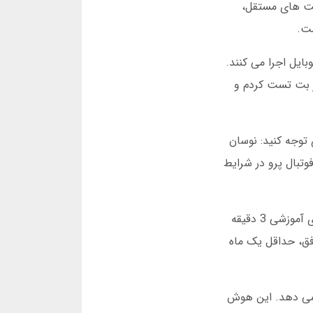
هایی با تأخیر کمتر از 0.3 ثانیه دارند. در تست های مستقل،
صد کاربران این بخش را روی موبایل اجرا می کنند.
ر بت تست کردم و
 توجه کنید: نوسان
م هوش مصنوعی. در یک آزمایش 48 ساعته در فوریه 2025، نرم افزار فوتبال پرو در شرایط
برای یادگیری این بخش، آموزش استفاده از نرم افزار پیش بینی دقیق فوتبال ضروری است. بیشتر اپلیکیشن ها ویدیوهای آموزشی 3 دقیقه
مو شروع کنید. در دسامبر 2024، 92 درصد کاربران موفق، حداقل یک ماه
ه می دهد. این هوش