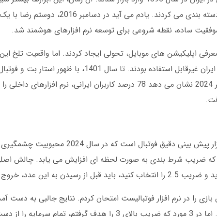
پیچیده بودند که داده های مسابقات لیگ برتر را دسته بندی می کردند.
رت با معرفی اپلیکیشن های موبایل، تحولی ایجاد کردند. اما واقعیت تلخ این
افزارها بدون پشتیبانی فارسی، برای کاربران داخل ایران غیرقابل استفاده بودند. تا س
چشمگیری در کیفیت تحلیل ها بودیم. آمار دسامبر 2024 نشان می دهد 78 درصد کاربران ایرانی، نرم افز
فت.
بازی انفجار یکی از جذاب ترین بخش های نرم افزار پیش بینی دقیق فوت
که ضریب شرط بندی به صورت لحظه ای افزایش می یابد. چالش اصلی
خروج در ضریب 1.8، سود 80 هزار تومانی داشتم. اما در 3 مورد که ضریب بالای 3 را هدف گرف