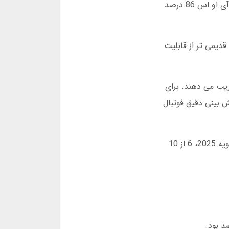
مصنوعی با مطالعه 100 هزار داده قبلی، منطقه امن خروج را مشخص می کند. در تست من، دقت این سیستم در نسخه آی او اس 86 درصد
اتر را انتخاب کنید. نسخه های قدیمی تر از قابلیت
ریب می دهند. برای
 بینی دقیق فوتبال
در نهایت، یادآوری می کنم که بازی انفجار بخشی از سرگرمی هاست و نباید آن را منبع درآمد اصلی دانست. در گزارش ژانویه 2025، 6 از 10