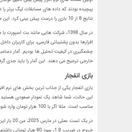
نتایج 8 از 10 بازی را درست پیش بینی کرد. این موفقیت ساده، نقطه شروعی برای توسعه نرم افزارهای هوشمند شد.
در سال 1398، شرکت هایی مانند بت اسپو
خارجی ترجیح می دهند. این آمار را باید جدی گر
بازی انفجار
این حالت، شما شاهد یک نمودار صعودی هستید 
مناسب است. مثلا اگر با 100 هزار تومان وارد شوید و ضریب 2.5 را انتخاب کنید، باید قبل از رسیدن به این عدد، خروج کنید.