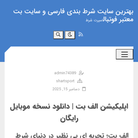
بهترین سایت شرط بندی فارسی و سایت بت
معتبر فوتبال
اسپرت شرط
جستجو
admin74389
shartsport
دسامبر 15, 2025
اپلیکیشن الف بت | دانلود نسخه موبایل
رایگان
الف بت؛ تجربه ای بی نظیر در دنیای شرط