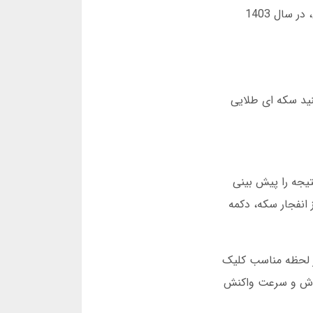
2025 به 1.2 میلیون نفر افزایش یافت. این رشد سریع، نیاز به بهبود زیرساخت ها را دوچندان کرده است. به همین دلیل، در سال 1403
نید سکه ای طلایی
کس نمی تواند نتیجه را پیش بینی
 شما باید قبل از انفجار سکه، دکمه
تا 3.5x رسید. در لحظه مناسب کلیک
به هوش و سرعت واکنش