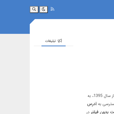
جستجو
تبلیغات
با سابقه ای از سال 1395، به
سترسی به
آدرس
بت بدون فیلتر
در