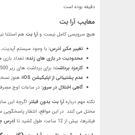
دقیقه بوده است.
معایب آرا بت
هیچ سرویسی کامل نیست و
آرا بت
هم استثنا نی
تغییر مکرر آدرس:
با وجود سیستم آپدیت،
محدودیت در بازی های زنده:
تعداد بازی ها
کارمزد برداشت:
برای برداشت های زیر 500 هزار تومان، کارمزد 5 درصد محاسبه می شود.
عدم پشتیبانی از اپلیکیشن iOS:
هنوز نسخه 
گاهی اختلال در سرور:
در ساعات اوج مصرف 
نکته مهم درباره
آرا بت بدون فیلتر
: اگرچه این س
مختل می کنند. در این مواقع، انتظار پاسخگویی
فیلترها، بیش از 12 ساعت طول کشید تا
آدرس جد