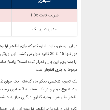
استراتژی
ضریب ثابت 1.8x
مدیریت ریسک
در این بخش، باید اشاره کنم که
بازی انفجار آرا ب
دور تنها 15 تا 30 ثانیه طول می کشد. این ویژگی، آن را به بهترین گزینه برای کاربران شلوغ تبدیل کرده است. آیا تا به حال فکر کرده اید چرا
آرا بت
روی این بازی تمرکز کرده است؟ پاسخ ساده است: رضایت کاربر. آما
مربوط به
بازی انفجار
است.
یک تجربه شخصی دیگر: ماه گذشته، یک جوان 22 ساله با نام محمد در بخش نظرات
بت
شروع کردم و در یک هفته به 3 میلیون رسیدم. اما اشتیاقم را کنترل نکردم و همه پول را باختم.” این داستان نشان می دهد که
انفجار
مثل هر سرمایه گذاری دیگری نیاز به هوشمن
نکته آخر درباره
بازی انفجار آرا بت
: این بازی هم