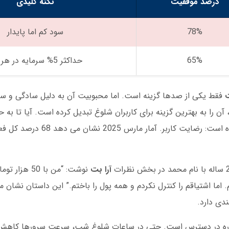
درصد موفقیت
نکته کلیدی
78%
سود کم اما پایدار
65%
حداکثر 5% سرمایه در هر دور
ت
فقط یکی از صدها گزینه است. اما محبوبیت آن به دلیل سادگی و س
ر مارس 2025 نشان می دهد 68 درصد کل فعالیت های
آرا بت
نوشت: “من با 50 هزار تومان در
دی دارد.
واره در دسترس است. حتی در ساعات شلوغ شب، سرعت سرورها کاهش ن