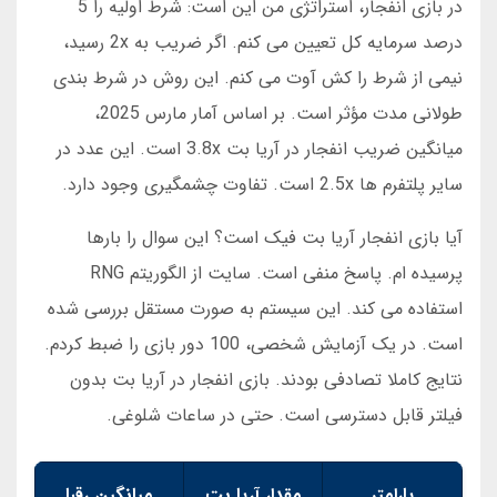
در بازی انفجار، استراتژی من این است: شرط اولیه را 5
درصد سرمایه کل تعیین می کنم. اگر ضریب به 2x رسید،
نیمی از شرط را کش آوت می کنم. این روش در شرط بندی
طولانی مدت مؤثر است. بر اساس آمار مارس 2025،
میانگین ضریب انفجار در آریا بت 3.8x است. این عدد در
سایر پلتفرم ها 2.5x است. تفاوت چشمگیری وجود دارد.
آیا بازی انفجار آریا بت فیک است؟ این سوال را بارها
پرسیده ام. پاسخ منفی است. سایت از الگوریتم RNG
استفاده می کند. این سیستم به صورت مستقل بررسی شده
است. در یک آزمایش شخصی، 100 دور بازی را ضبط کردم.
نتایج کاملا تصادفی بودند. بازی انفجار در آریا بت بدون
فیلتر قابل دسترسی است. حتی در ساعات شلوغی.
پارامتر
مقدار آریا بت
میانگین رقبا