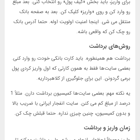
برای واریز، باید بخش «کیف پول» رو انتخاب کنی. بعد مبلغ
رو وارد کن و روی «واریز» کلیک کن. بعد به صفحه بانک
منتقل می شی. اینجا امنیت اولویت اوله. حتما آدرس بانک
رو چک کن که واقعی باشه.
روش‌های برداشت
برداشت هم همینطوره. باید کارت بانکی خودت رو وارد کنی.
بعضی سایت‌ها فقط به همون کارتی که اول واریز کردی پول
برمی گردونن. این برای جلوگیری از کلاهبرداریه.
یه نکته مهم: بعضی سایت‌ها کمیسیون برداشت دارن. مثلاً 1
درصد از مبلغ کم می کنن. سایت انفجار ایرانی با ضریب بالا
و بدون کمیسیون، چنین چیزی نداره. حتما قبلش چک کن.
زمان واریز و برداشت
واریز معمولاً لحظه‌ای انجام می شه. ولی برداشت ممکنه تا