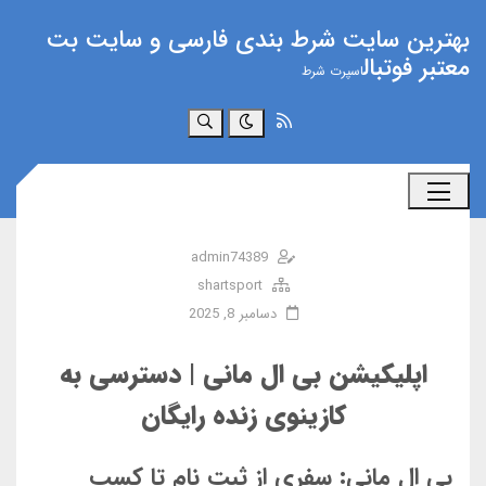
بهترین سایت شرط بندی فارسی و سایت بت
معتبر فوتبال
اسپرت شرط
جستجو
admin74389
shartsport
دسامبر 8, 2025
اپلیکیشن بی ال مانی | دسترسی به
کازینوی زنده رایگان
بی ال مانی: سفری از ثبت نام تا کسب