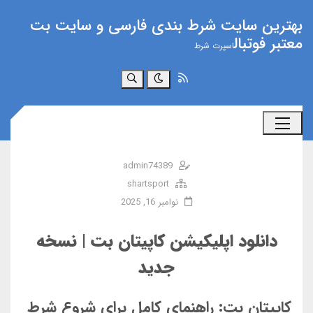
بهترین سایت شرط بندی فارسی و سایت بت
معتبر فوتبال
اسپرت شرط
جستجو
admin74389
shartsport
نوامبر 16, 2025
دانلود اپلیکیشن کاپیتان بت | نسخه
جدید
کاپیتان بت: راهنمای کامل برای شروع شرط