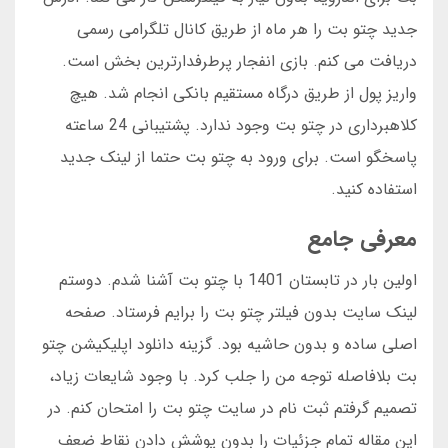
جدید چتو بت را هر ماه از طریق کانال تلگرامی رسمی
دریافت می کنم. بازی انفجار پرطرفدارترین بخش است.
واریز پول از طریق درگاه مستقیم بانکی انجام شد. هیچ
کلاهبرداری در چتو بت وجود ندارد. پشتیبانی 24 ساعته
پاسخگو است. برای ورود به چتو بت حتما از لینک جدید
استفاده کنید.
معرفی جامع
اولین بار در تابستان 1401 با چتو بت آشنا شدم. دوستم
لینک سایت بدون فیلتر چتو بت را برایم فرستاد. صفحه
اصلی ساده و بدون حاشیه بود. گزینه دانلود اپلیکیشن چتو
بت بلافاصله توجه من را جلب کرد. با وجود شایعات زیاد،
تصمیم گرفتم ثبت نام در سایت چتو بت را امتحان کنم. در
این مقاله تمام جزئیات را بدون پوشش دادن نقاط ضعف