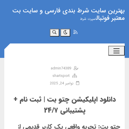
بهترین سایت شرط بندی فارسی و سایت بت
معتبر فوتبال
اسپرت شرط
جستجو
admin74389
shartsport
نوامبر 24, 2025
دانلود اپلیکیشن چتو بت | ثبت نام +
پشتیبانی ۲۴/۷
چتو بت: تجربه واقعی یک کاربر قدیمی از