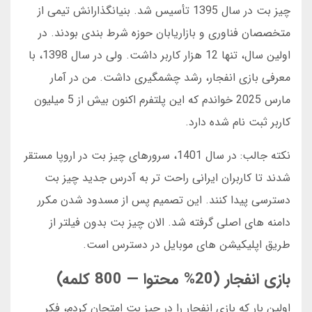
چیز بت در سال 1395 تأسیس شد. بنیانگذارانش تیمی از
متخصصان فناوری و بازاریابان حوزه شرط بندی بودند. در
اولین سال، تنها 12 هزار کاربر داشت. ولی در سال 1398، با
معرفی بازی انفجار، رشد چشمگیری داشت. من در آمار
مارس 2025 خواندم که این پلتفرم اکنون بیش از 5 میلیون
کاربر ثبت نام شده دارد.
نکته جالب: در سال 1401، سرورهای چیز بت در اروپا مستقر
شدند تا کاربران ایرانی راحت تر به آدرس جدید چیز بت
دسترسی پیدا کنند. این تصمیم پس از مسدود شدن مکرر
دامنه های اصلی گرفته شد. الان چیز بت بدون فیلتر از
طریق اپلیکیشن های موبایل در دسترس است.
بازی انفجار (20% محتوا — 800 کلمه)
اولین بار که بازی انفجار را در چیز بت امتحان کردم، فکر