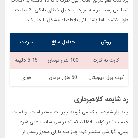
برداشت هم سریع است. پول ظرف 5 تا 15 دقیقه به حساب
شما می رسد. در سه مورد، به دلیل خطای بانکی، 2 ساعت
طول کشید. اما پشتیبانی بلافاصله مشکل را حل کرد.
روش
حداقل مبلغ
سرعت
کارت به کارت
100 هزار تومان
5-15 دقیقه
کیف پول دیجیتال
50 هزار تومان
فوری
رد شایعه کلاهبرداری
چند بار شنیده ام که می گویند چیز بت معتبر است. واقعیت
چیست؟ در نوامبر 2024، کمیته بررسی سایت های شرط
بندی، گزارشی منتشر کرد: چیز بت دارای مجوز رسمی از