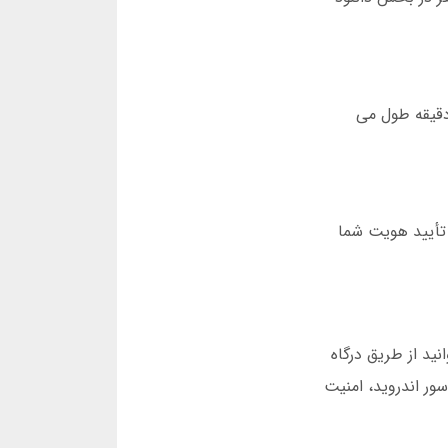
د، تنظیمات امنیتی را برای نصب از منابع ناشناس فعال کنید. دانلود بازی پاسور برای اندروید (رایگان) تنها 2 دقیقه طول می
 تأیید هویت شما
ید از طریق درگاه
نسخه رایگان پاسور اندروید، امنیت