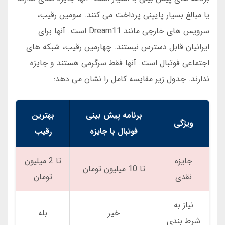
یا مبالغ بسیار پایینی پرداخت می کنند. سومین رقیب،
سرویس های خارجی مانند Dream11 است. آنها برای
ایرانیان قابل دسترس نیستند. چهارمین رقیب، شبکه های
اجتماعی فوتبال است. آنها فقط سرگرمی هستند و جایزه
ندارند. جدول زیر مقایسه کامل را نشان می دهد:
برنامه پیش بینی
بهترین
ویژگی
فوتبال با جایزه
رقیب
جایزه
تا 2 میلیون
تا 10 میلیون تومان
نقدی
تومان
نیاز به
خیر
بله
شرط بندی