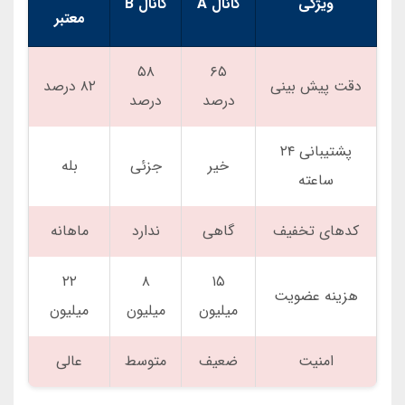
ویژگی
کانال A
کانال B
معتبر
۵۸
۶۵
دقت پیش بینی
۸۲ درصد
درصد
درصد
پشتیبانی ۲۴
خیر
جزئی
بله
ساعته
کدهای تخفیف
گاهی
ندارد
ماهانه
۲۲
۸
۱۵
هزینه عضویت
میلیون
میلیون
میلیون
امنیت
ضعیف
متوسط
عالی