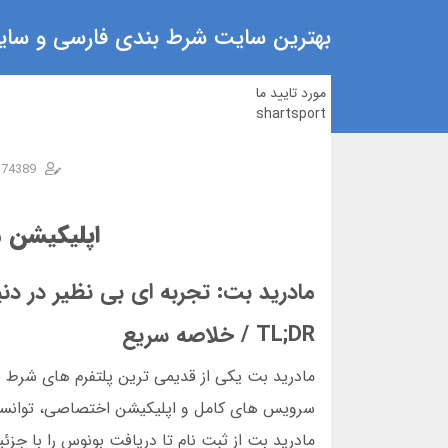
بهترین سایت شرط بندی فارسی و سایت
مورد تایید ما
shartsport
n74389
اپلیکیشن م
مادرید بت: تجربه ای بی نظیر در دن
TL;DR / خلاصه سریع
مادرید بت از ثبت نام تا دریافت بونوس را با جزئ