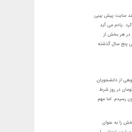
جوان تصمیم گرفتند سایت پیش بینی
ی انفجار، همه چیز تغییر کرد. یادم می آید
 در هر بخش از
لتفرم 87 درصد کاربران خود را در طی پنج سال گذشته
یین می کنید. در ساعت 9 صبح روز دوشنبه، گروهی از دانشجویان
ادرید بت گرد هم می آیند. آنها یک استراتژی خاص دارند: هر کس حداکثر 200 هزار تومان در روز شرط
ی شناسم که به من گفت: «یک بار با 50 هزار تومان شروع کردم، ظرف سه ساعت به 3 میلیون رسیدم. اما مهم
رخ سریع باعث شده 68 درصد کاربران این بخش را به عنوان
بوب ترین گزینه معرفی کنند. یکی از ویژگی های منحصربهفرد مادرید بت، سیستم بیمه شرط است. فرض کنید مبلغ 1 میلیون تومانی را