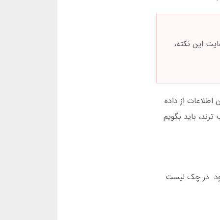
ل 2025، یک کاربر به دلیل عدم رعایت این نکته،
ر بازی انفجار بین ساعت 18 تا 21 رخ می دهد. این اطلاعات از داده
ساعات مناسب ترند، باید بگویم
ب می شود. در چک لیست