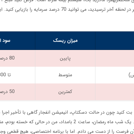
وارد کرده اید و ضریب 2.5 را انتخاب کرده اید. اگر در لحظه آخر ترسیدید، می توانید 70 د
میزان ریسک
سود ا
پایین
80 درصد سرمایه
متوسط
تا 300 درصد
کمترین
50 درصد سرمایه
 بت کنید چون در حالت دسکتاپ، انیمیشن انفجار گاهی با تأخیر اجرا 
اپلیکیشن مادرید بت، این تأخیر کاملاً مرتفع شده. یک شب ماه رمضان، ساعت 2 بامداد، من