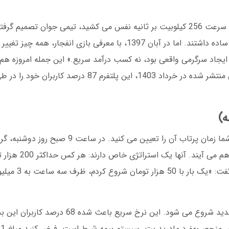
در بهار سال 1395، زمانی که اینترنت ایران هنوز با سرعت 256 کیلوبیت بر ثانیه نفس می کشید، تیمی 
مادرید بت را راه اندازی کنند. ابتدا فقط چند بازی ساده داشتند. اما در آبان 1397، با معرفی باز
یجاد سرگرمی واقعی بود، نه کسب درآمد سریع.» این جمله امروزه هم
مادرید بت دیده می شود. بر اساس گزارش داخلی منتشر شده در خرداد 1403، این پ
بازی انفجار مادرید بت مثل یک موشک است که شما زمان پرتاب آن را تع
دانشگاه تهران هر هفته در تلگرام م
می بندد. من یکی از آنها را م
در مادرید بت، بازی انفجار هر 30 ثانیه یک دور جدید شروع می شود. این ن
مح