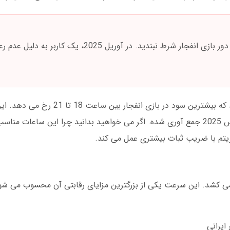
هرگز بیش از 10 درصد از سرمایه خود را در یک دور بازی انفجار شرط نبندید. در آوری
آمارهای جالب از سمت مادرید بت نشان می دهد که بیشترین سود د
های واقعی یک میلیون کاربر فعال از ژانویه تا مارس 2025 جمع آوری شده. اگر می خواهید بدانید چرا این 
وریتم با ضریب ثبات بیشتری عمل می کند.
 مادرید بت تنها 90 ثانیه طول می کشد. این سرعت یکی از بزرگترین مزایای رقابتی آن محسو