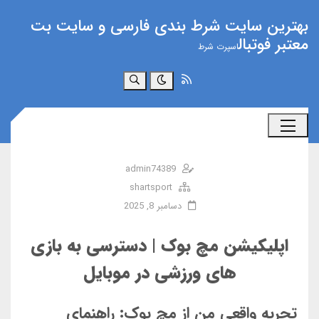
بهترین سایت شرط بندی فارسی و سایت بت
معتبر فوتبال
اسپرت شرط
جستجو
admin74389
shartsport
دسامبر 8, 2025
اپلیکیشن مچ بوک | دسترسی به بازی‌
های ورزشی در موبایل
تجربه واقعی من از مچ بوک: راهنمای