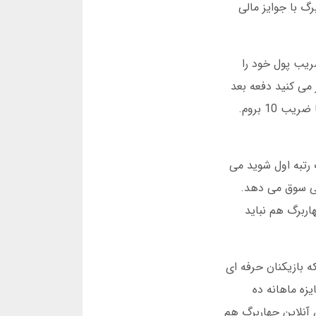
گ با جوایز مالی
 انفجار ضریب پول خود را
می کنید دفعه بعد
می توانید ضریب بالاتری بگیرید. من خودم یک بار 500 هزار تومان در این بازی از دست دادم چون فکر کردم می توانم تا ضریب 10 بروم.
گ رتبه اول شوید می
سی سوق می دهد.
اربرگ هم نباید
ه بازیکنان حرفه ای
زه ماهانه ده
 آنلاین چهاربرگ هم