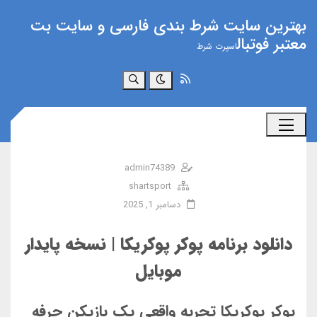
بهترین سایت شرط بندی فارسی و سایت بت
معتبر فوتبال
اسپرت شرط
جستجو
admin74389
shartsport
دسامبر 1, 2025
دانلود برنامه پوکر پوکریکا | نسخه پایدار
موبایل
پوکر پوکریکا تجربه واقعی یک بازیکن حرفه