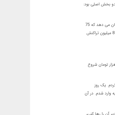
ر به دلیل تمرکز بر دو بخش اصلی بود:
در سال 1398، سیف بت اولین اپلیکیشن اندروید خود را منتشر کرد. این حرکت با استقبال گسترده ای روبرو شد. آمار نشان می دهد که 75
درصد کاربران امروزه با دانلود برنامه سیف بت وارد سایت می شوند. در مارس 2025، تیم سیف بت اعلام کرد که بیش از 8 میلیون تراکنش
ر یکی از دلایل اصلی محبوبیت سیف بت است. من شخصاً این بازی را شبانه روز می کردم. تصویر کنید با 50 هزار تومان شروع
ردم. یک روز
 حداکثر ضریب را 1.5 در نظر گرفتم و فقط با 10 درصد سرمایه وارد شدم. در آن
ر آن را رها کنی،