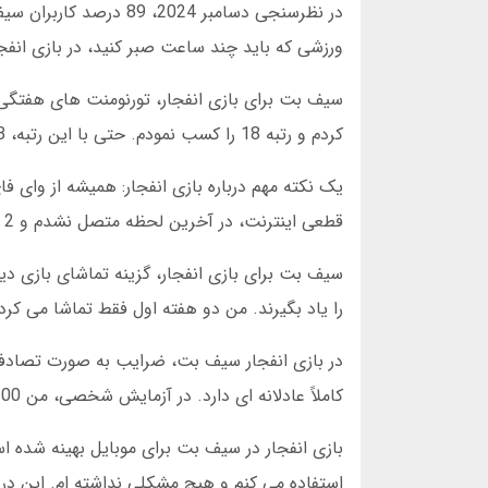
در نظرسنجی دسامبر 024
ورزشی که باید چند ساعت صبر کنید، در بازی انفجار هر 15 ثانیه می توانید بر
کردم و رتبه 18 را کسب نمودم. حتی با این رتبه، 3 میلیون تومان جایزه دریافت کردم. این جوایز انگیزه خوبی برای کاربران است.
یک نکته مهم درباره بازی انفجار: همیشه از وای فای
قطعی اینترنت، در آخرین لحظه متصل نشدم و 2 میلیون تومان از دست دادم. از آن روز به بعد، فقط وقتی وای فای قوی دارم بازی می کنم.
سیف بت برای بازی انفجار، گزینه تماشای بازی دیگ
را یاد بگیرند. من دو هفته اول فقط تماشا می ک
در بازی انفجار سیف بت، ضرایب به صورت تصادف
کاملاً عادلانه ای دارد. در آزمایش شخصی، من 100 بازی ثبت کردم و آمار نشان داد که توزیع ضرایب کاملاً منطقی بوده است.
استفاده می کنم و هیچ مشکلی نداشته ام. این در