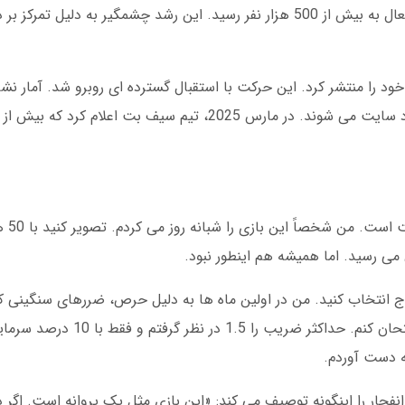
ماهانه داشت. اما در دسامبر 2024، آمار کاربران فعال به بیش از 500 هزار نفر رسید. این رشد چشمگی
بازی انفجا
ج انتخاب کنید. من در اولین ماه ها به دلیل حرص، ضررهای سنگینی ک
تابستان 1402 تصمیم گرفتم استراتژی جدیدی امتحان کنم.
جار را اینگونه توصیف می کند: «این بازی مثل یک پروانه است. اگر دی