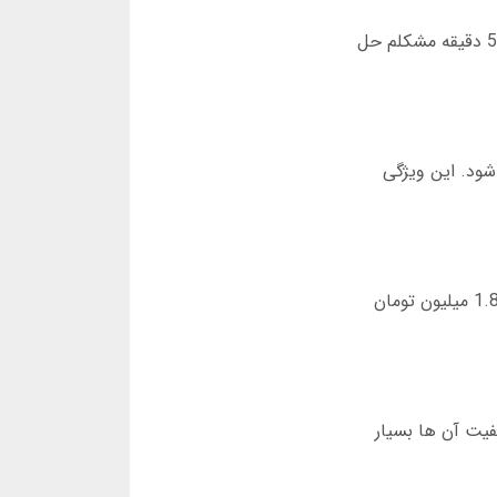
یک شب ساعت 2 بعدازظهر مشکلی در ورود به حساب داشتم. با پشتیبانی سیف بت در تلگرام تماس گرفتم و در کمتر از 5 دقیقه مشکلم حل
ود. این ویژگی
سیف بت برای کاربران جدید بونوس 30 درصدی و برای کاربران قدیمی بونوس هفتگی ارائه می دهد. در ماه گذشته، من 1.8 میلیون تومان
م که کیفیت آن ها بسیار