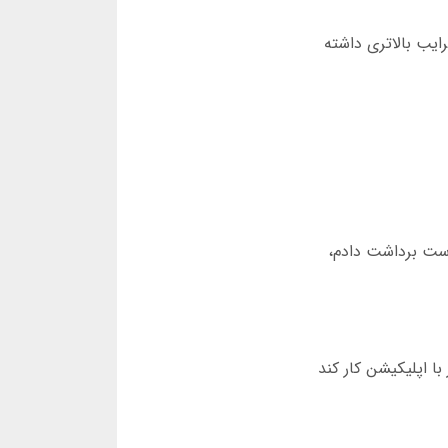
صبح زود است. از آمار شخصی خودم می بینم که بین ساعت 7 تا 9 صبح، ضرایب بالاتری داشته
است برداشت دادم،
ا اپلیکیشن کار کند