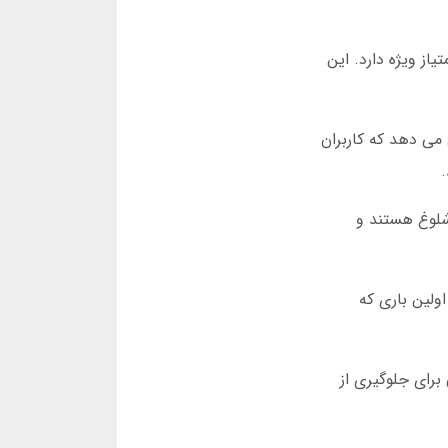
ی کرده است. هر بازی که با ضریب بالاتر از 1.8 تمام شود، امتیاز ویژه دارد. این
ی دهد. این نشان می دهد که کاربران
افیک بازی نکنید. بین ساعت 9 تا 12 شب، سرورها شلوغ هستند و
ولین باری که
برای جلوگیری از