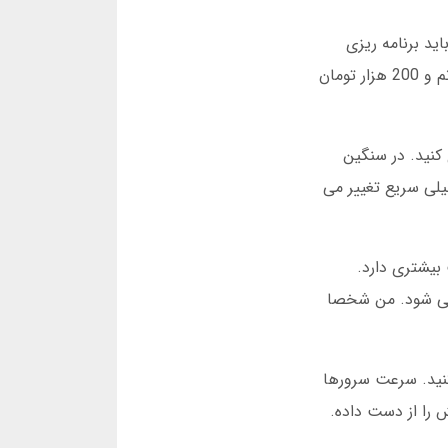
فتم که باید برنامه ریزی
داشته باشم. مثلا همیشه ضریب 2.00 را هدف می گیرم. یعنی اگر 100 هزار تومان بگذارم، در ضریب 2.00 دکمه را می زنم و 200 هزار تومان
 است 10 درصد سرمایه را وارد بازی کنید. در سنگین
 میلیون تومان است. ضریب ها خیلی سریع تغییر می
احتمال موفقیت بیشتری دارد.
 بیشتر می شود. من شخصا
کنید. سرعت سرورها
را از دست داده.