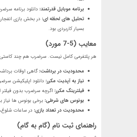
برنامه موبایل قدرتمند:
دانلود برنامه سرضرب برای iOS و اندروید، تمام قابلیت های وب را دارد
تحلیل های لحظه ای:
بسیار کاربردی بود.
معایب (5-7 مورد)
هر پلتفرمی کامل نیست. سرضرب هم چند کاستی د
محدودیت در برداشت:
گاهی اوقات برداشت های زیر ۵۰۰ هزار تومان با تأخیر مواجه می شود. م
نیاز به آپدیت مکرر:
دانلود اپلیکیشن سرضرب
فیلترینگ مکرر:
اگرچه سرضرب بدون فیلتر ا
بونوس های شرطی:
برخی بونوس ها نیاز به شرط بندی ۱۰ برابر مبلغ دارند
محدودیت در تعداد بازی:
در ساعات شلوغ، گاهی باز
راهنمای ثبت نام (گام به گام)