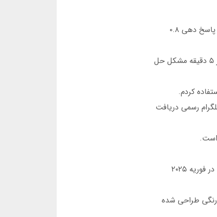
صفحات سرضرب حتی در ساعات شلوغی هم لود می شوند. در تست های دسامبر ۲۰۲۴، میانگین زمان پاسخ دهی ۰.۸
یک بار در ساعت ۳ صبح مشکل ورود داشتم. با چت آنلاین سرضرب تماس گرفتم و در کمتر از ۵ دقیقه مشکل حل
لگرام رسمی دریافت
واریز و برداشت از طریق ۱۵ درگاه مختلف امکان پذیر است. آخرین آن ها درگاه پی پینگ بود که در فوریه ۲۰۲۵
 رنگی طراحی شده