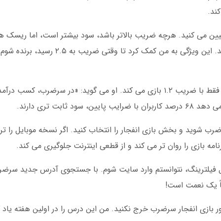
ند.
یین می کنید. هرچه ضریب بالاتر باشد، سود بیشتر است، اما ریسک هم
در دسامبر ۲۰۲۴، قابلیت «توقف خودکار» اضافه شد. این ویژگی به م
یکی از دوستانم در تهران، استراتژی متفاوتی دارد: فقط با ضریب ۱.۲ بازی می کند. او می گوید: «در سرض
ب شوید و بخش بازی انفجار را انتخاب کنید. اگر نسخه موبایل را ت
امه بازی را روان تر می کند و از قطعی اینترنت جلوگیری می کند.
فوریه ۲۰۲۵، یک بار به دلیل فیلترینگ، نتوانستم وارد سایت شوم. با جستجوی آدرس جدید س
ً یک نعمت است!