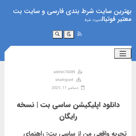
بهترین سایت شرط بندی فارسی و سایت بت
معتبر فوتبال
اسپرت شرط
جستجو
admin74389
shartsport
دسامبر 11, 2025
دانلود اپلیکیشن ساسی بت | نسخه
رایگان
تجربه واقعی من از ساسی بت: راهنمای