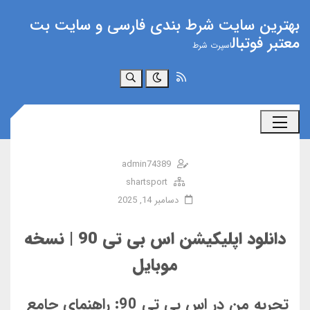
بهترین سایت شرط بندی فارسی و سایت بت
معتبر فوتبال
اسپرت شرط
جستجو
admin74389
shartsport
دسامبر 14, 2025
دانلود اپلیکیشن اس بی تی 90 | نسخه
موبایل
تجربه من در اس بی تی 90: راهنمای جامع