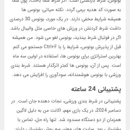
بونوس، شرط بازگشتی است. اگر شرط شما باخت، پول شما
به صورت کد هدیه برمی گردد. نکته حیاتی: بونوس ها
همیشه شرایط مخفی دارند. در یک مورد، بونوس 30 درصدی
داشت شرط کردنش در ورزش های خاصی مثل والیبال باشد.
اگر در فوتبال شرط ببندید، بونوس لغو می شود. من همیشه
قبل از پذیرش بونوس، شرایط را با Ctrl+F جستجو می کنم.
بهترین استراتژی برای بونوس ها، استفاده در اولین سه ماه
است. پس از آن، بونوس ها کمتر اثرگذار هستند. شرط بندی
ورزشی با بونوس هوشمندانه، سودآوری را افزایش می دهد.
پشتیبانی 24 ساعته
پشتیبانی در شرط بندی ورزشی، نجات دهنده جان است. در
دسامبر 2024، در یک بازی مهم، اکانت من به دلیل لاگین
همزمان از دو دستگاه مسدود شد. تنها راه حل، تماس با
پشتیبانی بود. سایت های معتبر سه روش پشتیبانی دارند: