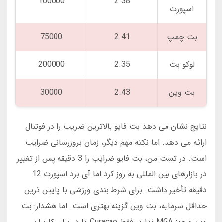
100000
2.38
اسپورت
بت چمپ
2.41
75000
لوکو بت
2.35
200000
بت وین
2.43
30000
نتایج نشان می دهد بت فایو بالاترین ضریب را در فوتبال
ارائه می دهد. اما نکته مهم دیگر، زمان بروزرسانی ضرایب
است. در تست من، بت فایو ضرایب را 3 دقیقه پس از تغییر
در بازارهای بین المللی به روز کرد اما آی برد اسپورت 12
دقیقه تأخیر داشت. برای شرط بندی ورزشی با پایین ترین
حداقل سرمایه، بت وین گزینه بهتری است. اما هشدار: بت
وین مجوز MGA ندارد، فقط Curacao دارد. برای کاربران