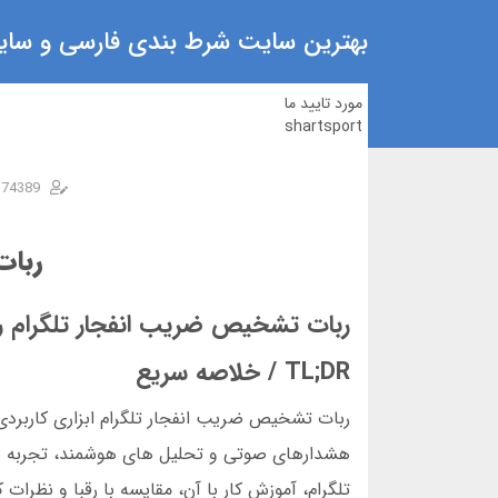
بهترین سایت شرط بندی فارسی و سایت
مورد تایید ما
shartsport
n74389
ربات
ربات تشخیص ضریب انفجار تلگرام راه
TL;DR / خلاصه سریع
هشدارهای صوتی و تحلیل های هوشمند، تجربه شرط