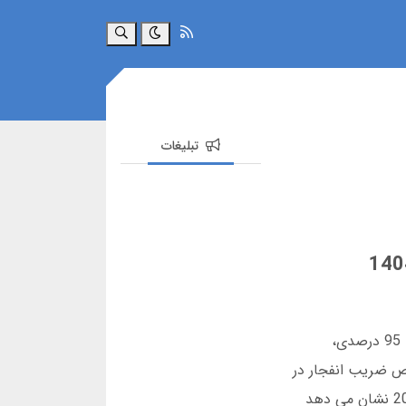
جستجو
تبلیغات
ربات تشخیص ضریب انفجار تلگرام ابزاری کاربردی برای پیش بینی لحظه ای ضرایب بازی انفجار است. این ربات با دقت 95 درصدی،
ص ضریب انفجار در
تلگرام، آموزش کار با آن، مقایسه با رقبا و نظرات کاربران واقعی را بررسی می کنیم. با وجود شایعات کلاهبرداری، آمار 2025 نشان می دهد