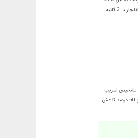
ای ضریب بازی انفجار در تلگرام وارد عمل می شود. این ربات داده های زنده را بررسی کرده و پیشنهاد می دهد: “احتمال انفجار در 3 ثانیه
0. پیش بینی کرد. این دقت، ربات تشخیص ضریب
انفجار تلگرام را به بهترین ربات تلگرامی برای پیش بینی ضریب انفجار تبدیل کرده است. شرط بندی با این ابزار، ریسک را 60 درصد کاهش