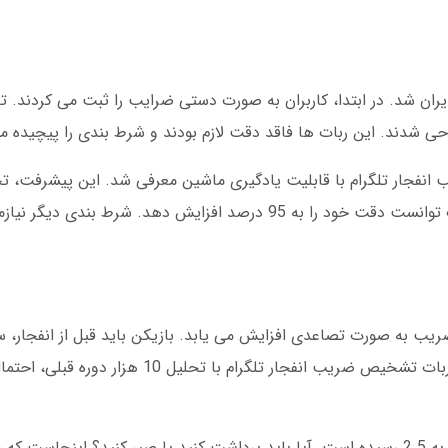
ی شدند. این ربات ها فاقد دقت لازم بودند و شرط بندی را پیچیده می
یص ضریب انفجار تلگرام با قابلیت یادگیری ماشین معرفی شد. این پیشرفت، 
بندی آنلاین ایجاد کرد. تا دسامبر 2024، این ربات توانست دقت خود را به 95 درصد افزایش ده
یب به صورت تصاعدی افزایش می یابد. بازیکن باید قبل از انفجار، س
ضریب هر دوره به طور تصادفی تعیین می شود. ربات تشخیص ضریب انفجار تلگرام
تصور کنید 100 هزار تومان واریز کرده اید. ضریب به 2.5 رسیده است. آیا باید برداشت کنید یا صبر کنید؟ 