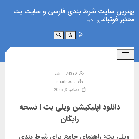
بهترین سایت شرط بندی فارسی و سایت بت
معتبر فوتبال
اسپرت شرط
جستجو
admin74389
shartsport
دسامبر 3, 2025
دانلود اپلیکیشن ویلی بت | نسخه
رایگان
ویلی بت: راهنمای جامع برای شرط بندی