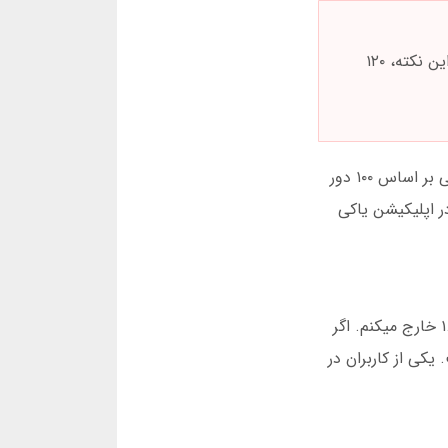
هرگز در بازی انفجار بیش از ۵ درصد سرمایه کل خود شرط بندی نکنید. در اکتبر ۲۰۲۴، یک کاربر به دلیل نادیده گرفتن این نکته، ۱۲۰
یکی از ویژگی های منحصربهفرد یاکی بت، سیستم تحلیل لحظه ای است. قبل از هر دور بازی انفجار، نمودارهای احتمالاتی بر اساس ۱۰۰ دور
کافیست در اپلیکیشن یاکی
من پس از ۳ سال تجربه در یاکی بت، الگوی سرمایه گذاری خاصی را توسعه داده ام. ابتدا ۱ درصد سرمایه را در ضریب ۱.۲ خارج میکنم. اگر
ر ۸ ماه گذشته، بازدهی ۱۷ درصدی داشته است. یکی از کاربران در