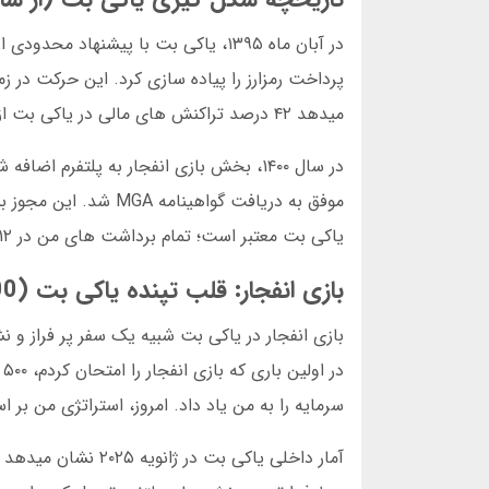
میدهد ۴۲ درصد تراکنش های مالی در یاکی بت از طریق تتر انجام میشود.
موفق به دریافت گواهی
یاکی بت معتبر است؛ تمام برداشت های من در ۱۲ ساعت انجام شده است.
بازی انفجار: قلب تپنده یاکی بت (800 کلمه)
سرمایه را به من یاد داد. امروز، استراتژی من بر اساس ضرایب ۱.۵ تا ۰