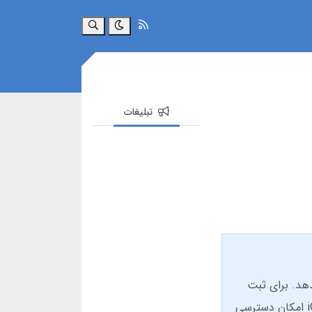
جستجو
تبلیغات
یی را ارائه میدهد. برای ثبت
نام در سایت یاکی بت، کافیست شماره موبایل و ایمیل خود را وارد کنید. دانلود اپلیکیشن یاکی بت برای اندروید و iOS امکان دسترسی