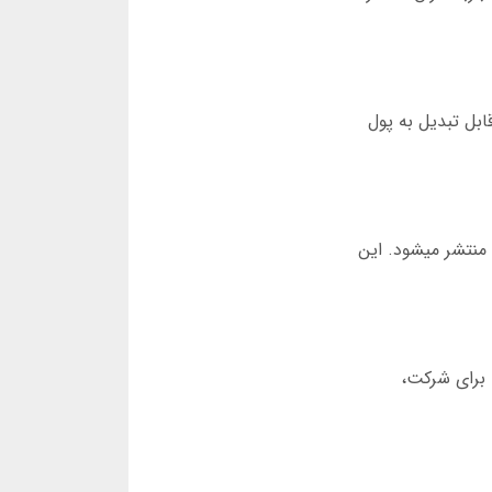
این امتیازها قابل تبدیل به پول
یکی از ویژگی های یاکی بت معتبر است بودن کامل آن است. هر ماه، گزارش مالی مستقل توسط شرکت Ernst & Young منتشر میشود. این
درو تحویل گرفتند. برای شرکت،