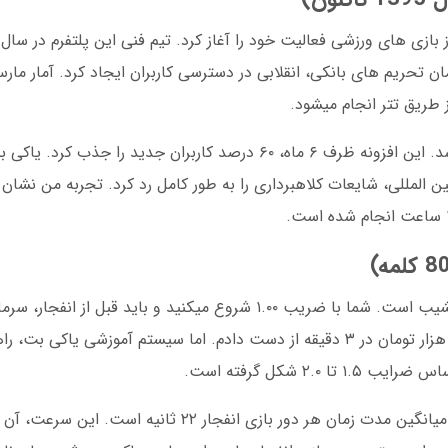
نامه MGA شد. این مجوز بین المللی، شایعات کلاهبرداری را به طور کامل رد کرد. تجربه م
بازی انفجار در یاکی بت شبیه یک سفر پر فراز و نشیب است. شما با ضریب ۱.۰۰ شروع میکنید و بای
در اولین باری که بازی انفجار را امتحان کردم، ۵۰۰ هزار تومان در ۳ دقیقه از دست دادم. اما سیستم آم
۲. شکل گرفته است.
آمار داخلی یاکی بت در ژانویه ۲۰۲۵ نشان میدهد میانگین مدت زمان هر دور بازی انفجار ۲۲ ثا