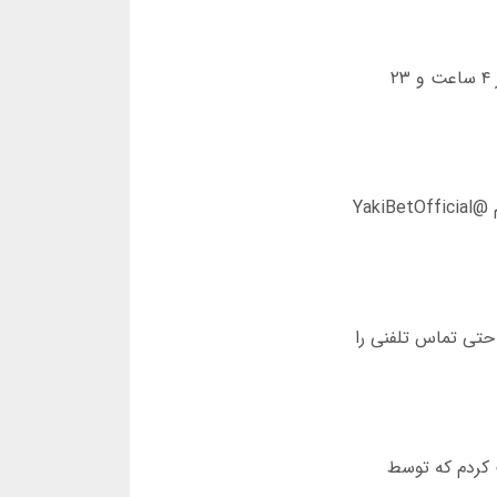
برخلاف بسیاری از پلتفرم ها، برداشت در یاکی بت حداکثر ۱۲ ساعت طول میکشد. در آذر ۱۴۰۲، من ۲۸ میلیون تومان را در ۴ ساعت و ۲۳
یاکی بت بدون فیلتر از طریق ۷ سرور پراکنده در آسیا و اروپا فعالیت میکند. آدرس جدید یاکی بت هر ماه در کانال تلگرام @YakiBetOfficial
ظرف ۸ دقیقه به من پاسخ داد. آنها حتی تماس تلفنی را
 کردم که توسط